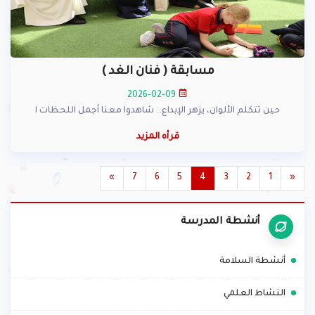
مسابقة ( فنان الغد )
2026-02-09
حين تتكلم الألوان، يزهر الإبداع.. شاهدوا معنا أجمل اللحظات ا
قرأه المزيد
»
7
6
5
4
3
2
1
«
أنشطة المدرسة
.
أنشطة السلامة
.
النشاط العلمي