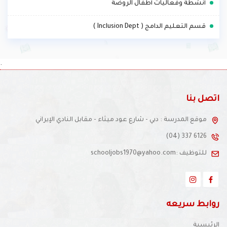
.
أنشطة وفعاليات أطفال الروضة
.
قسم التعليم الدامج ( Inclusion Dept )
.
اتصل بنا
موقع المدرسة : دبي - شارع عود ميثاء - مقابل النادي الإيراني
(04) 337 6126
للتوظيف :schooljobs1970@yahoo.com
روابط سريعه
الرئيسية