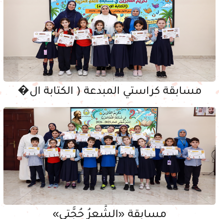
مسابقة كراستي المبدعة ( الكتابة ال�
مسابقة «الشِّعرُ حُجَّتي»