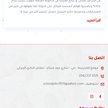
العطاء لا يمكننا اختصارها في كلمات لأن محطات تطورنا كانت مضيئة
في أكثر من مجال و نتائج طلبتنا في الثانوية العامة حققت نسب نجاح
100% وتصدروا قوائم العشرة الأوائل على الدولة كما تفوقوا في كثير من
المسابقات وحصدوا جائزة الشيخ حمدان للتميز أكثر من مرة & ..
أقرأ المزيد
.
اتصل بنا
موقع المدرسة : دبي - شارع عود ميثاء - مقابل النادي الإيراني
(04) 337 6126
للتوظيف :schooljobs1970@yahoo.com