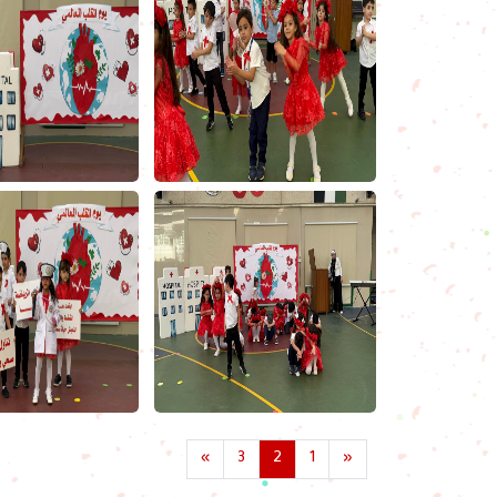
»
3
2
1
«