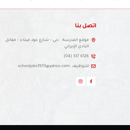
اتصل بنا
موقع المدرسة : دبي - شارع عود ميثاء - مقابل
النادي الإيراني
(04) 337 6126
للتوظيف :schooljobs1970@yahoo.com