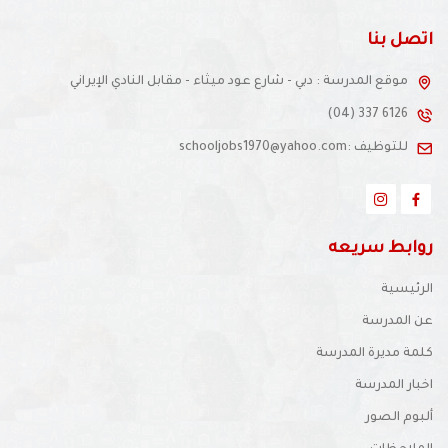
تصل بنا
موقع المدرسة : دبي - شارع عود ميثاء - مقابل النادي الإيراني
(04) 337 6126
للتوظيف :schooljobs1970@yahoo.com
وابط سريعه
رئيسية
 المدرسة
مة مديرة المدرسة
بار المدرسة
بوم الصور