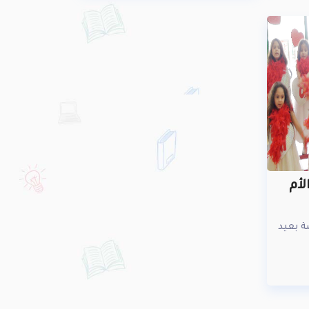
لأم
ة بعيد