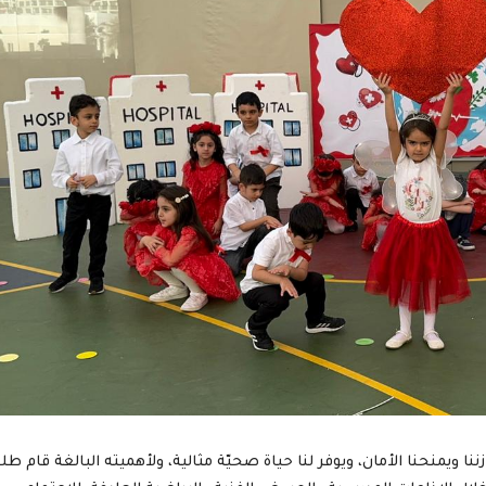
نا ويمنحنا الأمان، ويوفر لنا حياة صحيّة مثالية، ولأهميته البالغة قام طل