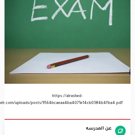
https://alrashed-
alsaleh.com/uploads/posts/9564bcaeaa4ba4071e14cb0384b4fba4.pdf
عن المدرسه