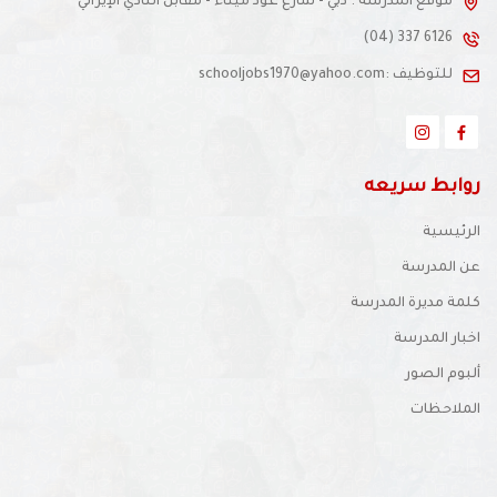
موقع المدرسة : دبي - شارع عود ميثاء - مقابل النادي الإيراني
(04) 337 6126
للتوظيف :schooljobs1970@yahoo.com
ابط سريعه
رئيسية
 المدرسة
مة مديرة المدرسة
بار المدرسة
بوم الصور
ملاحظات