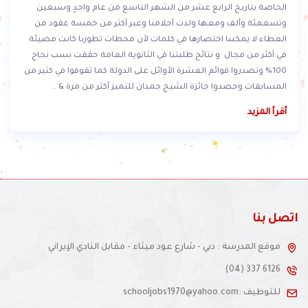
المدرسة قطعة الأرض التي شيدت عليها مباني مدرسة الراشد الصالح
الخاصة بتاريخ الرابع عشر من الشهر التاسع من عام واحدٍ وسبعين
وتسعمئة وألف ومعها ولدت أحلامنا وعبر أكثر من خمسة عقود من
العطاء لا يمكننا اختصارها في كلمات لأن محطات تطورنا كانت مضيئة
في أكثر من مجال و نتائج طلبتنا في الثانوية العامة حققت نسب نجاح
100% وتصدروا قوائم العشرة الأوائل على الدولة كما تفوقوا في كثير من
المسابقات وحصدوا جائزة الشيخ حمدان للتميز أكثر من مرة & ..
أقرأ المزيد
.
اتصل بنا
موقع المدرسة : دبي - شارع عود ميثاء - مقابل النادي الإيراني
(04) 337 6126
للتوظيف :schooljobs1970@yahoo.com