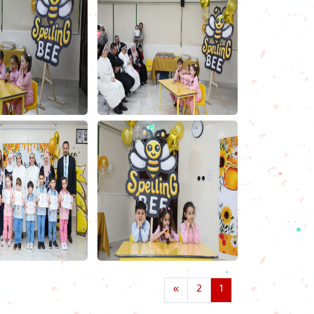
»
2
1