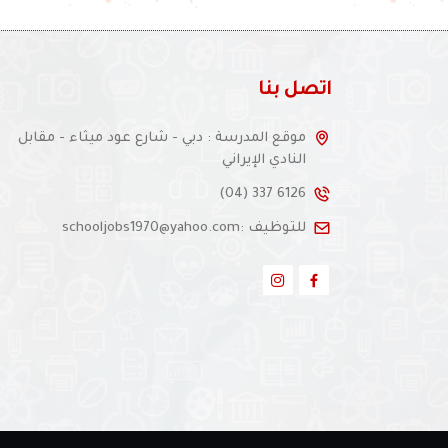
اتصل بنا
موقع المدرسة : دبي - شارع عود ميثاء - مقابل
النادي الإيراني
(04) 337 6126
للتوظيف :schooljobs1970@yahoo.com