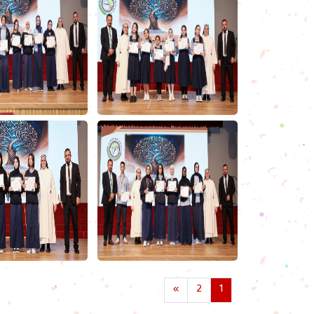
»
2
1