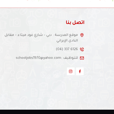
اتصل بنا
موقع المدرسة : دبي - شارع عود ميثاء - مقابل
النادي الإيراني
(04) 337 6126
للتوظيف :schooljobs1970@yahoo.com