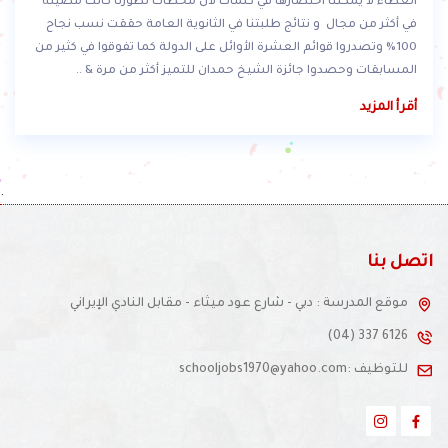
العطاء لا يمكننا اختصارها في كلمات لأن محطات تطورنا كانت مضيئة
في أكثر من مجال و نتائج طلبتنا في الثانوية العامة حققت نسب نجاح
100% وتصدروا قوائم العشرة الأوائل على الدولة كما تفوقوا في كثير من
المسابقات وحصدوا جائزة الشيخ حمدان للتميز أكثر من مرة & ..
أقرأ المزيد
.
اتصل بنا
موقع المدرسة : دبي - شارع عود ميثاء - مقابل النادي الإيراني
(04) 337 6126
للتوظيف :schooljobs1970@yahoo.com