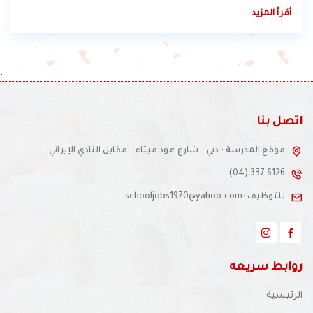
المسابقات وحصدوا جائزة الشيخ حمدان للتميز أكثر من مرة & ..
أقرأ المزيد
.
اتصل بنا
موقع المدرسة : دبي - شارع عود ميثاء - مقابل النادي الإيراني
(04) 337 6126
للتوظيف :schooljobs1970@yahoo.com
روابط سريعه
الرئيسية