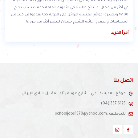
العطاء لا يمكننا اختصارها في كلمات لأن محطات تطورنا كانت مضيئة
في أكثر من مجال و نتائج طلبتنا في الثانوية العامة حققت نسب نجاح
100% وتصدروا قوائم العشرة الأوائل على الدولة كما تفوقوا في كثير من
المسابقات وحصدوا جائزة الشيخ حمدان للتميز أكثر من مرة & ..
أقرأ المزيد
.
اتصل بنا
موقع المدرسة : دبي - شارع عود ميثاء - مقابل النادي الإيراني
(04) 337 6126
للتوظيف :schooljobs1970@yahoo.com