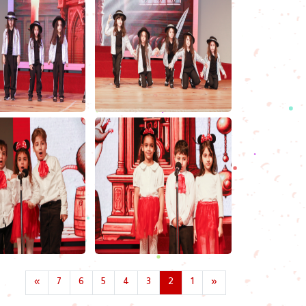
»
7
6
5
4
3
2
1
«