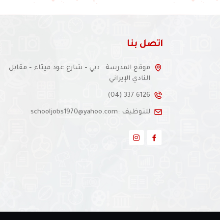
اتصل بنا
موقع المدرسة : دبي - شارع عود ميثاء - مقابل
النادي الإيراني
(04) 337 6126
للتوظيف :schooljobs1970@yahoo.com