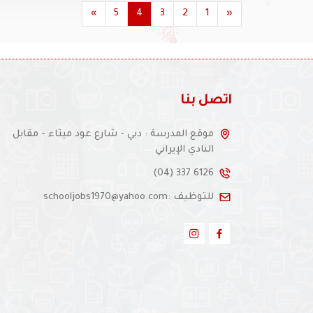
»
5
4
3
2
1
«
اتصل بنا
موقع المدرسة : دبي - شارع عود ميثاء - مقابل
النادي الإيراني
(04) 337 6126
للتوظيف :schooljobs1970@yahoo.com