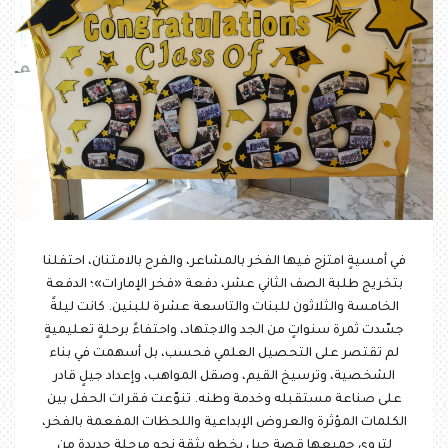
في أمسيةٍ امتزج فيها الفخر بالمشاعر، والفرح بالامتنان، احتفلنا
بتخريج طلبة الصف الثاني عشر، دفعة «فخر الإمارات»؛ الدفعة
الخامسة والثلاثون للبنات والتاسعة عشرة للبنين. كانت ليلةً
جسّدت ثمرة سنواتٍ من الجد والاجتهاد، واحتفاءً برحلةٍ تعليميةٍ
لم تقتصر على التحصيل العلمي فحسب، بل أسهمت في بناء
الشخصية، وترسيخ القيم، وصقل المواهب، وإعداد جيلٍ قادر
على صناعة مستقبله وخدمة وطنه. تنوّعت فقرات الحفل بين
الكلمات المؤثرة والعروض الإبداعية واللحظات المفعمة بالفخر،
لتروي جميعها قصة جيلٍ يخطو بثقة نحو مرحلة جديدة من