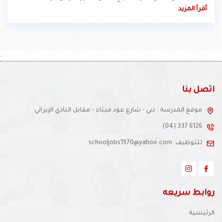
المسابقات وحصدوا جائزة الشيخ حمدان للتميز أكثر من مرة & ..
أقرأ المزيد
.
اتصل بنا
موقع المدرسة : دبي - شارع عود ميثاء - مقابل النادي الإيراني
(04) 337 6126
للتوظيف :schooljobs1970@yahoo.com
روابط سريعه