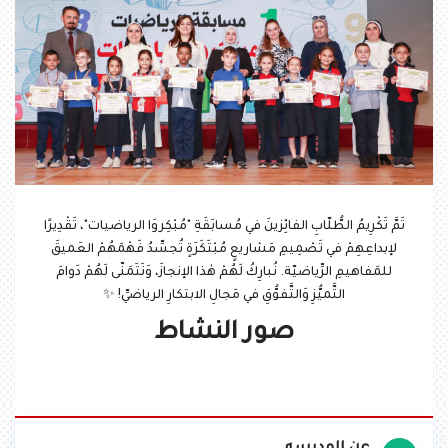
تَمَّ تَكْرِيمُ الطُّلّابِ الفائِزينَ في مُسابَقَةِ "مُبْكِروَا الرياضيات"، تَقْدِيرًا
لإبداعِهِمْ في تَصْمِيمِ مَشاريعٍ مُبْتَكَرَةٍ تُجسِّدُ فَهْمَهُمْ العَميقَ
للمَفاهيمِ الرِّياضيّة. نُبارِكُ لَهُمْ هٰذا الإنجازَ، وَنَتَمَنّى لَهُمْ دَوامَ
التَّميُّزِ وَالتَّفوُّقِ في مَجالِ الابتكارِ الرياضيِّ! ✨
صور النشاط