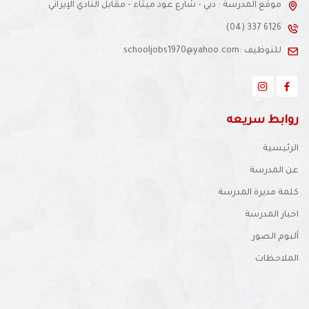
موقع المدرسة : دبي - شارع عود ميثاء - مقابل النادي الإيراني
(04) 337 6126
للتوظيف :schooljobs1970@yahoo.com
روابط سريعه
الرئيسية
عن المدرسة
كلمة مديرة المدرسة
اخبار المدرسة
ألبوم الصور
الملاحظات